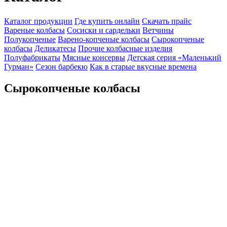
Каталог продукции
Где купить онлайн
Скачать прайс
Вареные колбасы
Сосиски и сардельки
Ветчины
Полукопченые
Варено-копченые колбасы
Сырокопченые
колбасы
Деликатесы
Прочие колбасные изделия
Полуфабрикаты
Мясные консервы
Детская серия «Маленький
Гурман»
Сезон барбекю
Как в старые вкусные времена
Сырокопченые колбасы