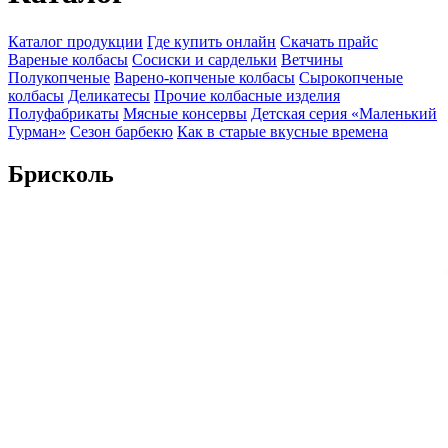
Каталог продукции
Где купить онлайн
Скачать прайс
Вареные колбасы
Сосиски и сардельки
Ветчины
Полукопченые
Варено-копченые колбасы
Сырокопченые
колбасы
Деликатесы
Прочие колбасные изделия
Полуфабрикаты
Мясные консервы
Детская серия «Маленький
Гурман»
Сезон барбекю
Как в старые вкусные времена
Брисколь