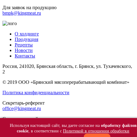
Для заявок на продукцию
bmpk@kingmeat.ru
О холдинге
Продукция
Рецепты
Новости
Контакты
Россия, 241020, Брянская область, г. Брянск, ул. Тухачевского,
2
© 2019 ООО «Брянский мясоперерабатывающий комбинат»
Политика конфиденциальности
Секретарь-референт
office@kingmeat.ru
Свиноводческий комплекс
svk@kingmeat.ru
Используя настоящий сайт, вы даете согласие на
обработку файлов
сookie
, в соответствии с
Политикой в отношении обработки
Для заявок на продукцию