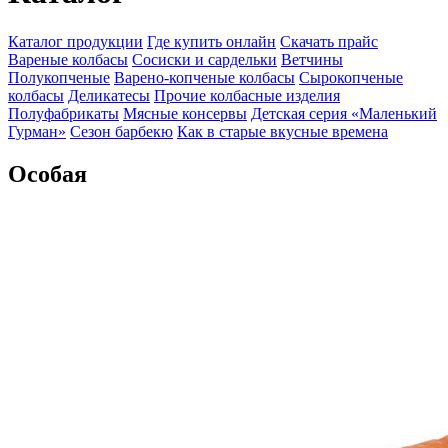
Каталог продукции
Где купить онлайн
Скачать прайс
Вареные колбасы
Сосиски и сардельки
Ветчины
Полукопченые
Варено-копченые колбасы
Сырокопченые
колбасы
Деликатесы
Прочие колбасные изделия
Полуфабрикаты
Мясные консервы
Детская серия «Маленький
Гурман»
Сезон барбекю
Как в старые вкусные времена
Особая