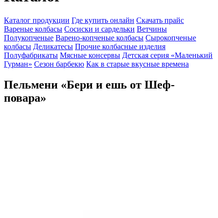
Каталог продукции
Где купить онлайн
Скачать прайс
Вареные колбасы
Сосиски и сардельки
Ветчины
Полукопченые
Варено-копченые колбасы
Сырокопченые
колбасы
Деликатесы
Прочие колбасные изделия
Полуфабрикаты
Мясные консервы
Детская серия «Маленький
Гурман»
Сезон барбекю
Как в старые вкусные времена
Пельмени «Бери и ешь от Шеф-
повара»