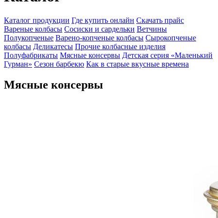
Каталог продукции
Где купить онлайн
Скачать прайс
Вареные колбасы
Сосиски и сардельки
Ветчины
Полукопченые
Варено-копченые колбасы
Сырокопченые
колбасы
Деликатесы
Прочие колбасные изделия
Полуфабрикаты
Мясные консервы
Детская серия «Маленький
Гурман»
Сезон барбекю
Как в старые вкусные времена
Мясные консервы