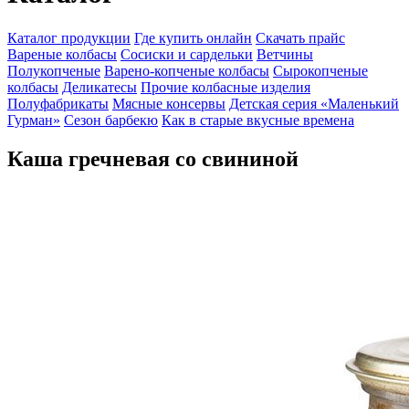
Каталог продукции
Где купить онлайн
Скачать прайс
Вареные колбасы
Сосиски и сардельки
Ветчины
Полукопченые
Варено-копченые колбасы
Сырокопченые
колбасы
Деликатесы
Прочие колбасные изделия
Полуфабрикаты
Мясные консервы
Детская серия «Маленький
Гурман»
Сезон барбекю
Как в старые вкусные времена
Каша гречневая со свининой