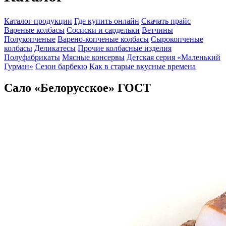
Каталог продукции
Где купить онлайн
Скачать прайс
Вареные колбасы
Сосиски и сардельки
Ветчины
Полукопченые
Варено-копченые колбасы
Сырокопченые
колбасы
Деликатесы
Прочие колбасные изделия
Полуфабрикаты
Мясные консервы
Детская серия «Маленький
Гурман»
Сезон барбекю
Как в старые вкусные времена
Сало «Белорусское» ГОСТ