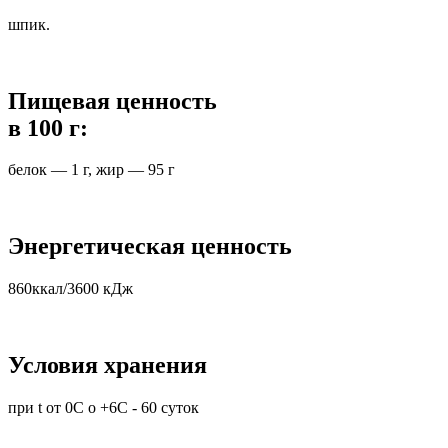
шпик.
Пищевая ценность
в 100 г:
белок — 1 г, жир — 95 г
Энергетическая ценность
860ккал/3600 кДж
Условия хранения
при t от 0С о +6С - 60 суток